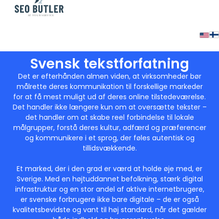
Svensk tekstforfatning
Det er efterhånden almen viden, at virksomheder bør
målrette deres kommunikation til forskellige markeder
for at få mest muligt ud af deres online tilstedeværelse.
Det handler ikke længere kun om at oversætte tekster –
det handler om at skabe reel forbindelse til lokale
målgrupper, forstå deres kultur, adfærd og præferencer
og kommunikere i et sprog, der føles autentisk og
tillidsvækkende.
Et marked, der i den grad er værd at holde øje med, er
Sverige. Med en højtuddannet befolkning, stærk digital
infrastruktur og en stor andel af aktive internetbrugere,
er svenske forbrugere ikke bare digitale – de er også
kvalitetsbevidste og vant til høj standard, når det gælder