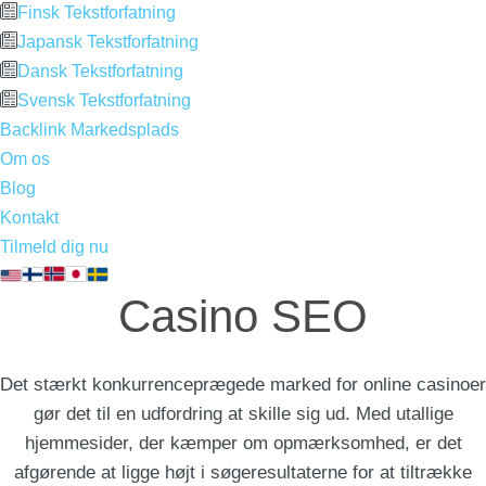
Finsk Tekstforfatning
Japansk Tekstforfatning
Dansk Tekstforfatning
Svensk Tekstforfatning
Backlink Markedsplads
Om os
Blog
Kontakt
Tilmeld dig nu
Casino SEO
Det stærkt konkurrenceprægede marked for online casinoer
gør det til en udfordring at skille sig ud. Med utallige
hjemmesider, der kæmper om opmærksomhed, er det
afgørende at ligge højt i søgeresultaterne for at tiltrække