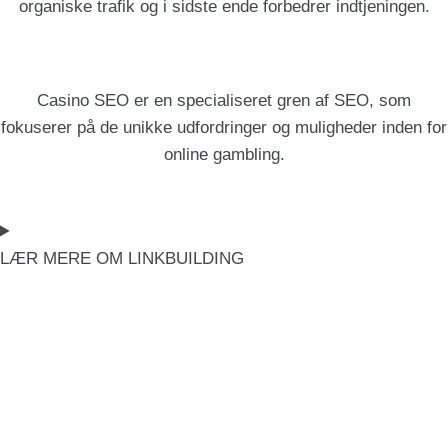
organiske trafik og i sidste ende forbedrer indtjeningen.
Casino SEO er en specialiseret gren af SEO, som
fokuserer på de unikke udfordringer og muligheder inden for
online gambling.
LÆR MERE OM LINKBUILDING