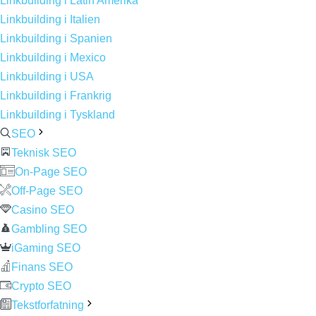
Linkbuilding i Latin Amerika
Linkbuilding i Italien
Linkbuilding i Spanien
Linkbuilding i Mexico
Linkbuilding i USA
Linkbuilding i Frankrig
Linkbuilding i Tyskland
SEO
Teknisk SEO
On-Page SEO
Off-Page SEO
Casino SEO
Gambling SEO
iGaming SEO
Finans SEO
Crypto SEO
Tekstforfatning