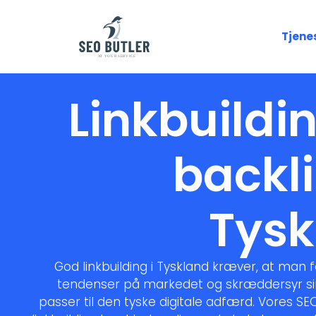
Tjene
Linkbuildi
backli
Tysk
God linkbuilding i Tyskland kræver, at man 
tendenser på markedet og skræddersyr sin
passer til den tyske digitale adfærd. Vores SEO