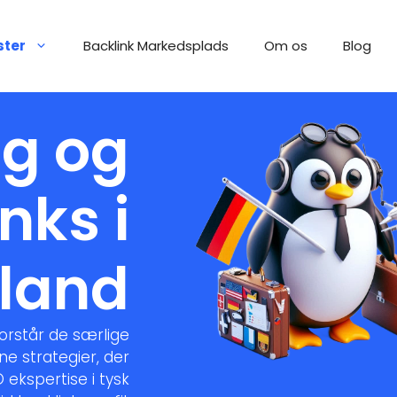
ster
Backlink Markedsplads
Om os
Blog
ng og
nks i
land
forstår de særlige
e strategier, der
 ekspertise i tysk