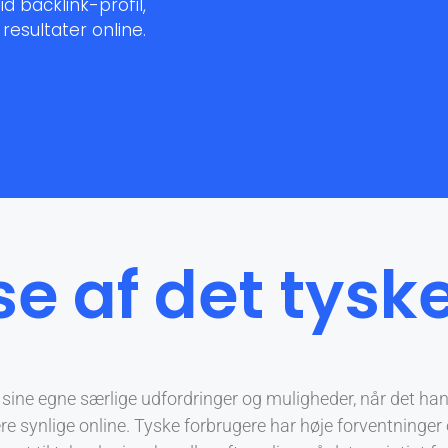
d backlink-profil,
resultater online.
se af det tys
sine egne særlige udfordringer og muligheder, når det han
 synlige online. Tyske forbrugere har høje forventninger 