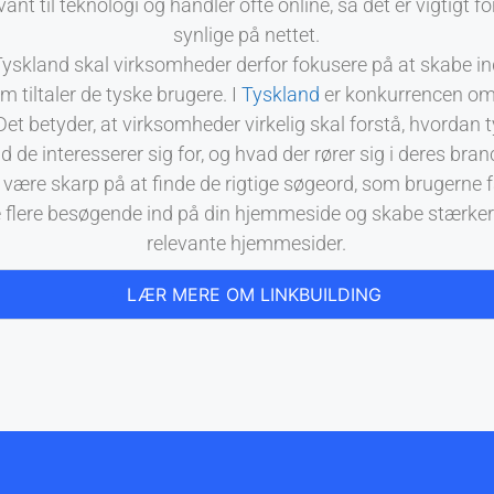
vant til teknologi og handler ofte online, så det er vigtigt
synlige på nettet.
 Tyskland skal virksomheder derfor fokusere på at skabe in
m tiltaler de tyske brugere. I
Tyskland
er konkurrencen om 
et betyder, at virksomheder virkelig skal forstå, hvordan 
d de interesserer sig for, og hvad der rører sig i deres bran
t være skarp på at finde de rigtige søgeord, som brugerne fa
 flere besøgende ind på din hjemmeside og skabe stærkere 
relevante hjemmesider.
LÆR MERE OM LINKBUILDING