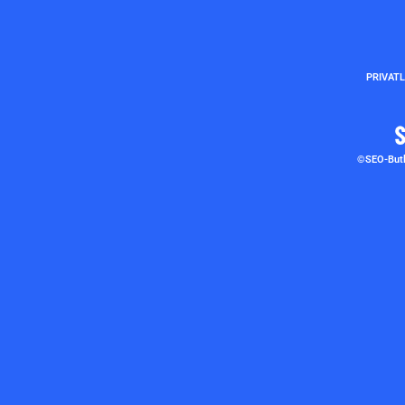
PRIVATL
©SEO-Butle