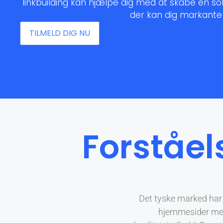
linkbuilding kan hjælpe dig med at skabe en soli
der kan dig markante 
TILMELD DIG NU
Forståel
Det tyske marked har 
hjemmesider mere