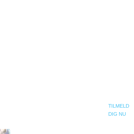
 hvordan du bruger forskellige Google-
TILMELD
DIG NU
enester til at forbedre din hjemmeside.