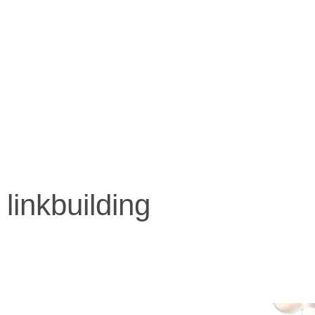
 linkbuilding
ricks til on-page SEO, off-page SEO, teknisk SEO og
værktøjer og onlinetj