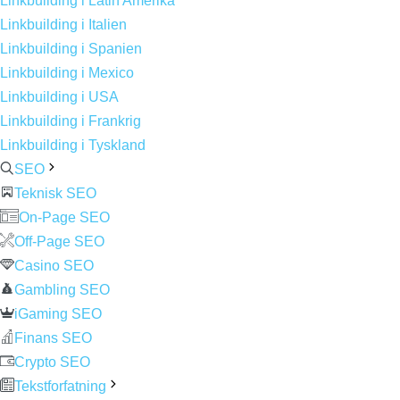
Linkbuilding i Latin Amerika
Linkbuilding i Italien
Linkbuilding i Spanien
Linkbuilding i Mexico
Linkbuilding i USA
Linkbuilding i Frankrig
Linkbuilding i Tyskland
SEO
Teknisk SEO
On-Page SEO
Off-Page SEO
Casino SEO
Gambling SEO
iGaming SEO
Finans SEO
Crypto SEO
Tekstforfatning